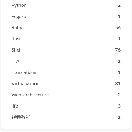
Python
2
Regexp
1
Ruby
56
Rust
1
Shell
76
AI
1
Translations
1
Virtualization
31
Web_architecture
2
life
3
视频教程
1