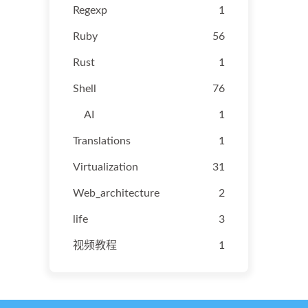
Regexp
1
Ruby
56
Rust
1
Shell
76
AI
1
Translations
1
Virtualization
31
Web_architecture
2
life
3
视频教程
1