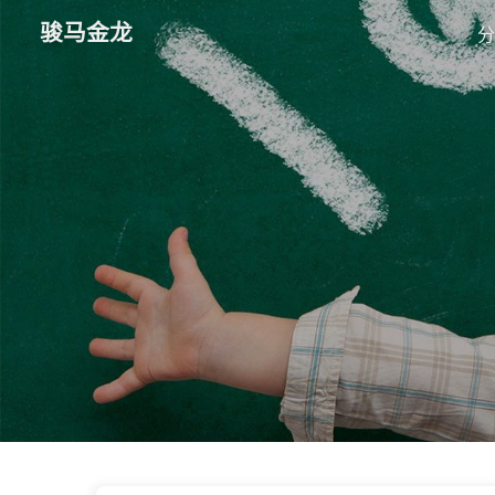
骏马金龙
分