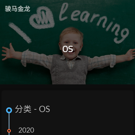
骏马金龙
OS
分类 - OS
2020