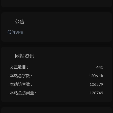
公告
低价VPS
网站资讯
文章数目 :
440
本站总字数 :
1206.1k
本站访客数 :
106579
本站总访问量 :
128749