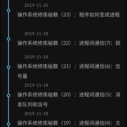
2019-11-20
操作系统修炼秘籍（23）：程序如何变成进程
2019-11-18
操作系统修炼秘籍（22）：进程间通信(7)：锁
2019-11-18
操作系统修炼秘籍（21）：进程间通信(6)：信
号量
2019-11-18
操作系统修炼秘籍（20）：进程间通信(5)：消
息队列和信号
2019-11-18
操作系统修炼秘籍（19）：进程间通信(4)：文