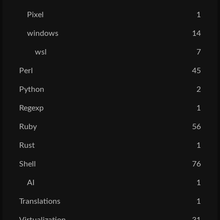
Pixel
1
windows
14
wsl
7
Perl
45
Python
2
Regexp
1
Ruby
56
Rust
1
Shell
76
AI
1
Translations
1