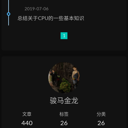
2019-07-06
总结关于CPU的一些基本知识
1
骏马金龙
文章
标签
分类
440
26
26