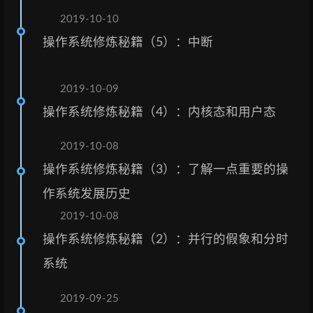
2019-10-10
操作系统修炼秘籍（5）：中断
2019-10-09
操作系统修炼秘籍（4）：内核态和用户态
2019-10-08
操作系统修炼秘籍（3）：了解一点重要的操
作系统发展历史
2019-10-08
操作系统修炼秘籍（2）：并行的假象和分时
系统
2019-09-25