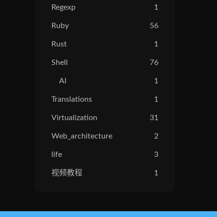
Regexp
1
Ruby
56
Rust
1
Shell
76
AI
1
Translations
1
Virtualization
31
Web_architecture
2
life
3
视频教程
1