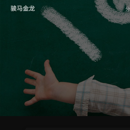
骏马金龙
分