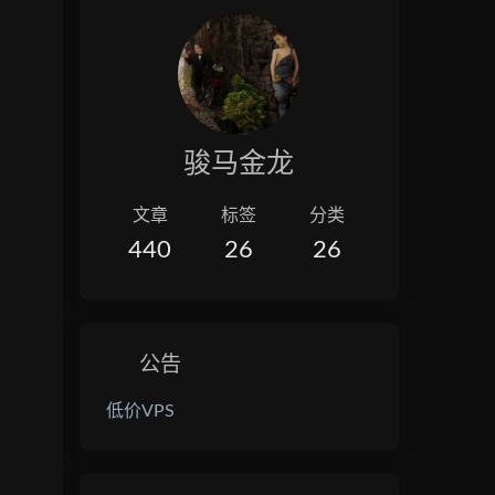
骏马金龙
文章
标签
分类
440
26
26
公告
低价VPS