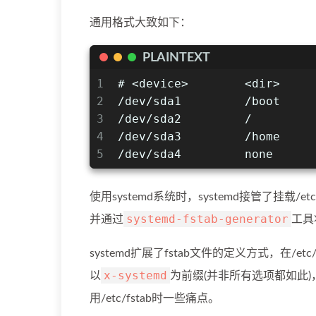
通用格式大致如下：
PLAINTEXT
1
# <device>        <dir>     
2
/dev/sda1         /boot     
3
/dev/sda2         /         
4
/dev/sda3         /home     
5
/dev/sda4         none      
使用systemd系统时，systemd接管了挂载/et
systemd-fstab-generator
并通过
工具
systemd扩展了fstab文件的定义方式，在/et
x-systemd
以
为前缀(并非所有选项都如此)
用/etc/fstab时一些痛点。