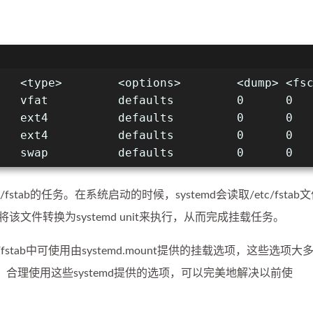
   <type>        <options>        <dump> <fs
   vfat          defaults         0      0
   ext4          defaults         0      0
   ext4          defaults         0      0
   swap          defaults         0      0
c/fstab的任务。在系统启动的时候，systemd会读取/etc/fstab
将该文件转换为systemd unit来执行，从而完成挂载任务。
c/fstab中可使用由systemd.mount提供的挂载选项，这些选项大
，合理使用这些systemd提供的选项，可以完美地解决以前使