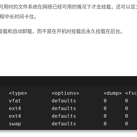
求在网络可用时的文件系统在网络已经可用的情况下才去挂载，还可以定
程中长时间卡住。
开始挂载和自动卸载，而不是在开机时挂载后永久挂载在后台。
   <type>        <options>        <dump> <fs
   vfat          defaults         0      0
   ext4          defaults         0      0
   ext4          defaults         0      0
   swap          defaults         0      0