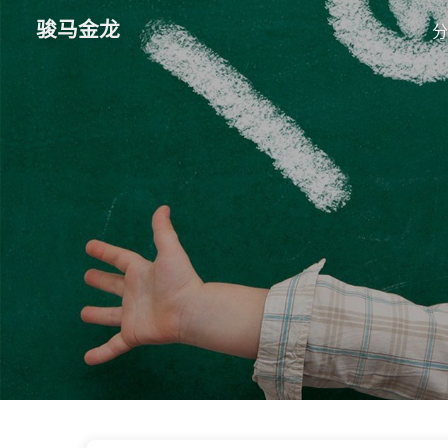
骏马金龙
分