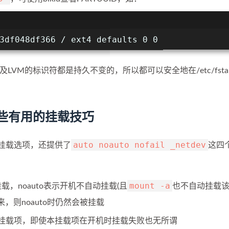
3df048df366 / ext4 defaults 0 0
VM的标识符都是持久不变的，所以都可以安全地在/etc/fsta
一些有用的挂载技巧
auto noauto nofail _netdev
挂载选项，还提供了
这四
mount -a
挂载，noauto表示开机不自动挂载(且
也不自动挂载
来，则noauto时仍然会被挂载
挂载项，即使本挂载项在开机时挂载失败也无所谓