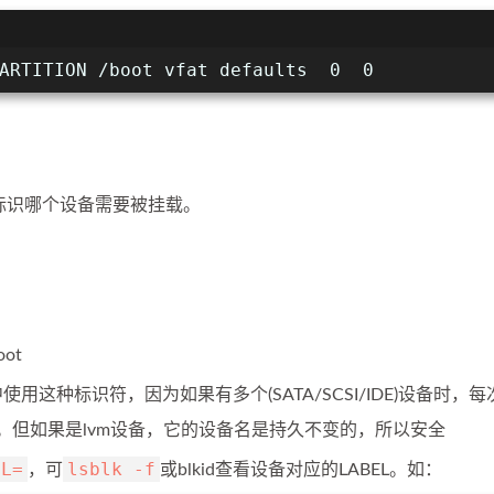
ARTITION /boot vfat defaults  0  0
用于标识哪个设备需要被挂载。
oot
中使用这种标识符，因为如果有多个(SATA/SCSI/IDE)设备时，每
。但如果是lvm设备，它的设备名是持久不变的，所以安全
EL=
lsblk -f
，可
或blkid查看设备对应的LABEL。如：