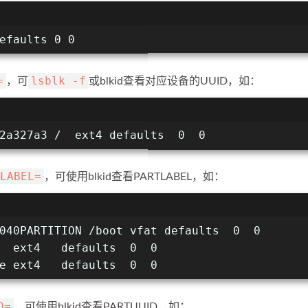
efaults 0 0
=
lsblk -f
，可
或blkid查看对应设备的UUID，如：
2a327a3 /  ext4 defaults  0  0
LABEL=
，可使用blkid查看PARTLABEL，如：
040PARTITION /boot vfat defaults  0  0
  ext4   defaults  0  0
e ext4   defaults  0  0
D=
，可使用blkid查看PARTUUID，如：