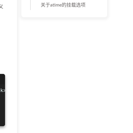
关于atime的挂载选项
义
ck>