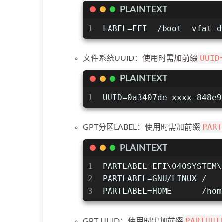
PLAINTEXT
1
LABEL=EFI  /boot  vfat d
UUID
文件系统UUID：使用时需加前缀
PLAINTEXT
1
UUID=0a3407de-xxxx-848e9
PART
GPT分区LABEL：使用时需加前缀
PLAINTEXT
1
PARTLABEL=EFI\040SYSTEM\
2
PARTLABEL=GNU/LINUX /   
3
PARTLABEL=HOME      /hom
PARTUUI
GPT UUID：使用时需加前缀