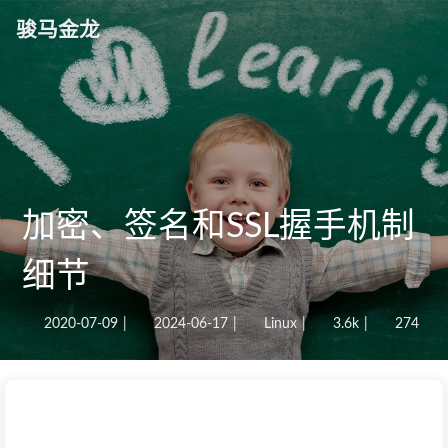
骏马金龙
加密、签名和SSL握手机制
细节
2020-07-09
|
2024-06-17
|
Linux
|
3.6k
|
274