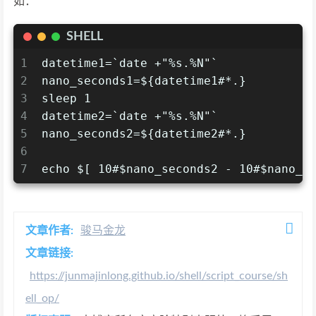
如：
SHELL
1
datetime1=`date +"%s.%N"`
2
nano_seconds1=${datetime1#*.}
3
sleep 1
4
datetime2=`date +"%s.%N"`
5
nano_seconds2=${datetime2#*.}
6
7
echo $[ 10#$nano_seconds2 - 10#$nano_s
文章作者:
骏马金龙
文章链接:
https://junmajinlong.github.io/shell/script_course/sh
ell_op/