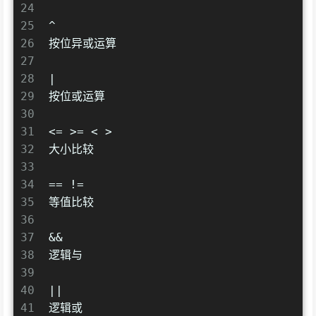
24
25
^
26
按位异或运算
27
28
|
29
按位或运算
30
31
<= >= < >
32
大小比较
33
34
== !=
35
等值比较
36
37
&&
38
逻辑与
39
40
||
41
逻辑或