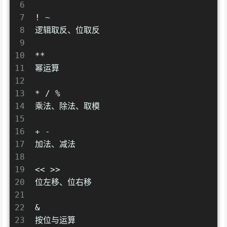
6
7
! ~
8
逻辑取反、位取反
9
10
**
11
幂运算
12
13
* / %
14
乘法、除法、取模
15
16
+ -
17
加法、减法
18
19
<< >>
20
位左移、位右移
21
22
&
23
按位与运算