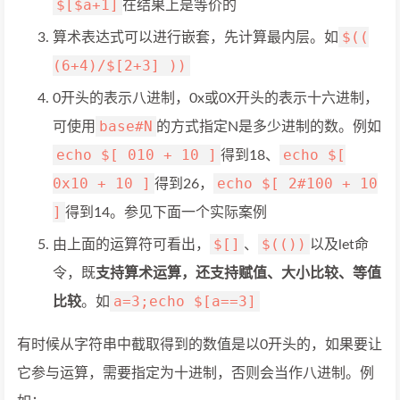
$[$a+1]
在结果上是等价的
$((
算术表达式可以进行嵌套，先计算最内层。如
(6+4)/$[2+3] ))
0开头的表示八进制，0x或0X开头的表示十六进制，
base#N
可使用
的方式指定N是多少进制的数。例如
echo $[ 010 + 10 ]
echo $[
得到18、
0x10 + 10 ]
echo $[ 2#100 + 10
得到26，
]
得到14。参见下面一个实际案例
$[]
$(())
由上面的运算符可看出，
、
以及let命
令，既
支持算术运算，还支持赋值、大小比较、等值
a=3;echo $[a==3]
比较
。如
有时候从字符串中截取得到的数值是以0开头的，如果要让
它参与运算，需要指定为十进制，否则会当作八进制。例