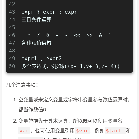
42
43
expr ? expr : expr
44
三目条件运算
45
46
= *= /= %= += -= <<= >>= &= ^= |=
47
各种赋值语句
48
49
expr1 , expr2
50
多个表达式，例如$((x+=1,y+=3,z+=4))
几个注意事项：
空变量或未定义变量或字符串变量参与数值运算时，
都当作数值0
变量替换先于算术运算，所以既可以使用变量名
var
$var
$[a+1]
，也可使用变量引用
，例如
和