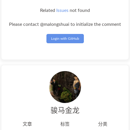
Related
Issues
not found
Please contact @malongshuai to initialize the comment
Login with GitHub
骏马金龙
文章
标签
分类