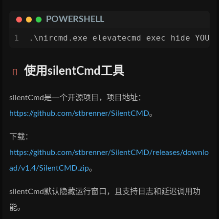
POWERSHELL
1
.\nircmd.exe elevatecmd exec hide YOUR
使用silentCmd工具
silentCmd是一个开源项目，项目地址：
https://github.com/stbrenner/SilentCMD
。
下载：
https://github.com/stbrenner/SilentCMD/releases/downlo
ad/v1.4/SilentCMD.zip
。
silentCmd默认隐藏运行窗口，且支持日志和延迟调用功
能。